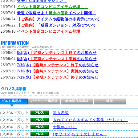
026/07/09
突発！GM昆虫ミッション！
026/07/01
イベント限定コンビニアイテム登場！！
026/07/01
最速で攻略せよ！
昆虫の侵攻
イベント開催！
026/06/24
【ご案内】
アイテムや経験値の非表示について
026/06/22
【ご案内】
「成長ダンジョン」対応について
026/06/10
イベント限定コンビニアイテム登場！！
026/08/05
8/5(水)
【定期メンテナンス】終了
のお知らせ
026/08/04
8/5(水)
【定期メンテナンス】実施
のお知らせ
026/07/30
7/30(木)
【臨時メンテナンス】終了
のお知らせ
026/07/30
7/30(木)
【臨時メンテナンス】実施
のお知らせ
026/07/29
7/29(水)
【定期メンテナンス】終了
のお知らせ
ギルド掲示板
パーティー掲示板
師弟関係掲示板
雑談
加入希望
加入ギルド探し中
入れてくださるギルドを募集いたします...
加入ギルド探し中
十数年ぶりに
加入ギルド探し中
(オワコン)おすすめしません...
加入ギルド探し中