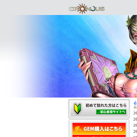
2
2
2
2