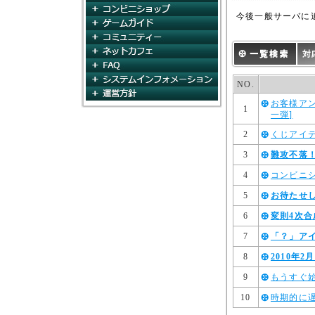
コンビニショップ
今後一般サーバに
ゲームガイド
コミュニティ
ネットカフェ
FAQ
システムインフォメー
NO.
運営方針
お客様ア
1
一弾]
2
くじアイ
3
難攻不落
4
コンビニ
5
お待たせ
6
変則4次
7
「？」ア
8
2010年
9
もうすぐ
10
時期的に