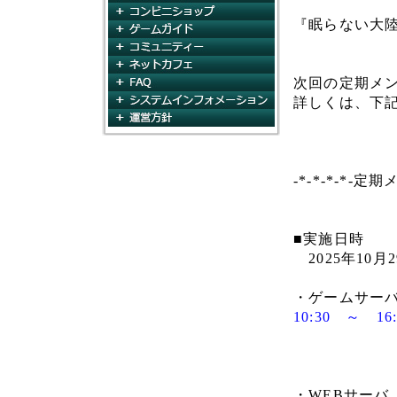
コンビニショップ
『眠らない大
ゲームガイド
コミュニティ
ネットカフェ
FAQ
次回の定期メ
システムインフォメー
詳しくは、下
運営方針
-*-*-*-*-定
■実施日時
2025年10月2
・ゲームサー
10:30 ～ 1
・WEBサーバ