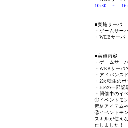
10:30 ～ 1
■実施サーバ
・ゲームサーバ
・WEBサーバ
■実施内容
・ゲームサー
・WEBサーバ
・アドバンス
・2次転生の
・HPの一部記
・開催中のイベ
①イベントモ
素材アイテム
②イベントモ
スキルが使え
たしました！