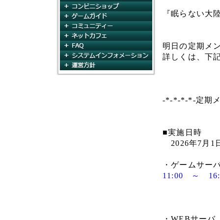
コンビニショップ
『眠らない大
ゲームガイド
コミュニティ
ネットカフェ
FAQ
明日の定期メ
システムインフォメー
詳しくは、下
運営方針
-*-*-*-*-定
■実施日時
2026年7月1日
・ゲームサー
11:00 ～ 1
・WEBサーバ