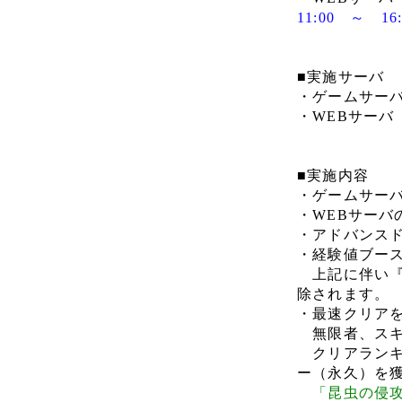
11:00 ～ 1
■実施サーバ
・ゲームサーバ
・WEBサーバ
■実施内容
・ゲームサー
・WEBサーバ
・アドバンス
・経験値ブー
上記に伴い『
除されます。
・最速クリア
無限者、スキ
クリアランキ
ー（永久）を
「昆虫の侵