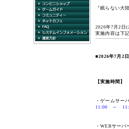
コンビニショップ
『眠らない大
ゲームガイド
コミュニティ
ネットカフェ
FAQ
2026年7月
システムインフォメー
実施内容は下
運営方針
■2026年7月
【実施時間】
・ゲームサー
11:00 ～ 11
・WEBサーバ