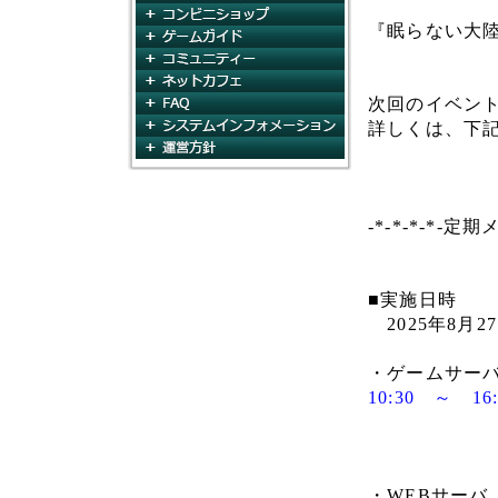
コンビニショップ
『眠らない大
ゲームガイド
コミュニティ
ネットカフェ
FAQ
次回のイベン
システムインフォメー
詳しくは、下
運営方針
-*-*-*-*-定
■実施日時
2025年8月27
・ゲームサー
10:30 ～ 1
・WEBサーバ