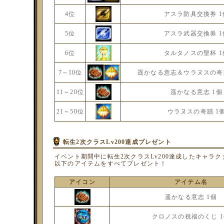
4位
アスラ防具交換券 1
5位
アスラ武器交換券 1
6位
タルタノスの聖杯 1
7～10位
遥かなる意志＆ウラヌスの奇
11～20位
遥かなる意志 1個
21～50位
ウラヌスの奇蹟 1
転生2次クラスLv200達成プレゼント
イベント期間中に転生2次クラスLv200達成したキャラ
以下のアイテムをすべてプレゼント！
アイコン
アイテム名
遥かなる意志 1個
クロノスの祝福のくじ 