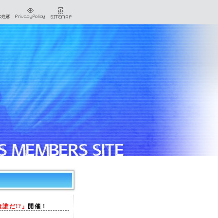
誰だ!?」
開催！