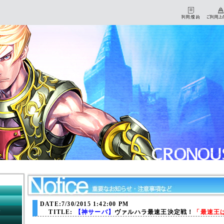
HOME
マイページ
DATE:7/30/2015 1:42:00 PM
初心者チュートリアル
TITLE:
【神サーバ】
ヴァルハラ最速王決定戦！
「最速王は
ダウンロード