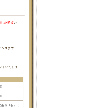
達した時点
の
テナンスまで
ゼントいたしま
個
個
換券 1個ずつ