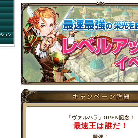
コンビニショップ
ゲームガイド
コミュニティ
ネットカフェ
FAQ
システムインフォメーション
運営方針
「ヴァルハラ」OPEN記念！
最速王は誰だ！
開催！