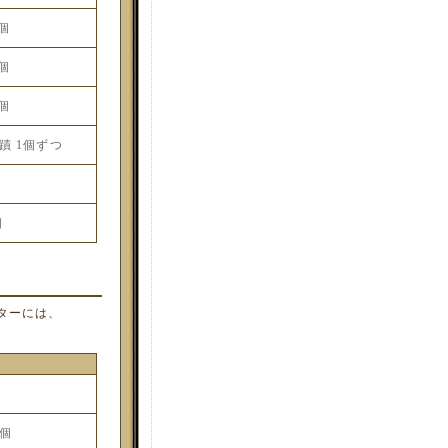
個
個
個
蹟 1個ずつ
個
クターには、
1個