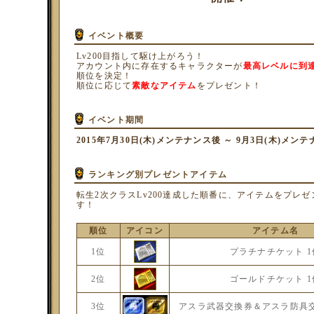
イベント概要
Lv200目指して駆け上がろう！
アカウント内に存在するキャラクターが
最高レベルに到
順位を決定！
順位に応じて
素敵なアイテム
をプレゼント！
イベント期間
2015年7月30日(木)メンテナンス後 ～ 9月3日(木)メン
ランキング別プレゼントアイテム
転生2次クラスLv200達成した順番に、アイテムをプレ
す！
順位
アイコン
アイテム名
1位
プラチナチケット 1
2位
ゴールドチケット 1
3位
アスラ武器交換券＆アスラ防具交