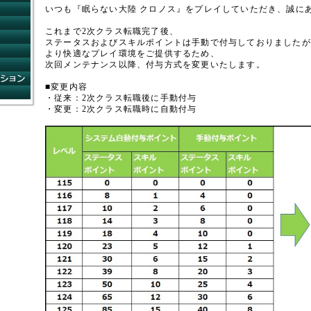
コンビニショップ
いつも『眠らない大陸 クロノス』をプレイしていただき、誠に
ゲームガイド
これまで2次クラス転職完了後、
コミュニティ
ステータスおよびスキルポイントは手動で付与しておりましたが
ネットカフェ
より快適なプレイ環境をご提供するため、
FAQ
次回メンテナンス以降、付与方式を変更いたします。
システムインフォメーション
■変更内容
運営方針
・従来：2次クラス転職後に手動付与
・変更：2次クラス転職時に自動付与