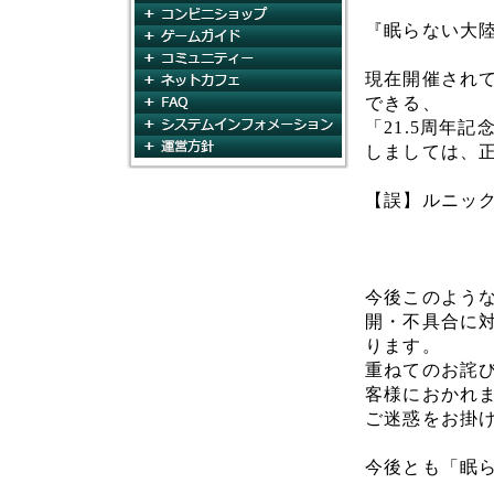
コンビニショップ
『眠らない大
ゲームガイド
コミュニティ
現在開催されて
ネットカフェ
FAQ
できる、
システムインフォメー
「21.5周年
運営方針
しましては、
【誤】ルニック彫刻
今後このよう
開・不具合に
ります。
重ねてのお詫
客様におかれ
ご迷惑をお掛
今後とも「眠