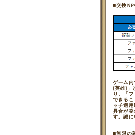
■交換N
ゲーム内
[英雄]
り、「ファ
できるこ
ッチ適用
具合が発
す。誠に
■無限の