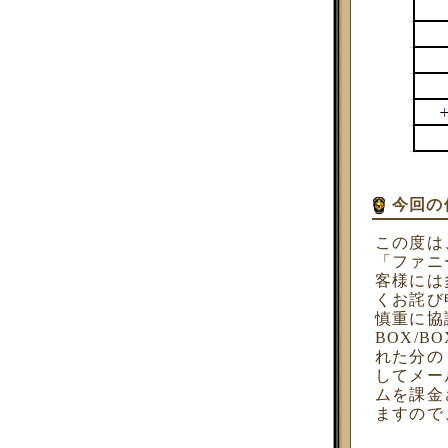
今回の
この度は、
「ファニ
客様には
くお詫び
慎重に協
BOX/
れた分の
してメー
ムを課金
ますので