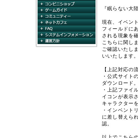
コンビニショップ
『眠らない大
ゲームガイド
コミュニティ
現在、イベン
ネットカフェ
FAQ
フィールドに
システムインフォメー
される現象を
運営方針
こちらに関し
ご確認いたし
いいたします
【上記対応の
・公式サイト
ダウンロード
・上記ファイ
イコンが表示
キャラクター
・インベント
に差し替えら
認。
以上でこちらの