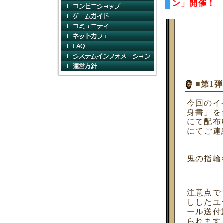
ン」開催！
コンビニショップ
ゲームガイド
コミュニティ
ネットカフェ
FAQ
システムインフォメー
運営方針
■第1
今回のイ
身書」を
にて配布
にてご連
鬼の指輪
注意点で
ししたユ
ール送付
られます