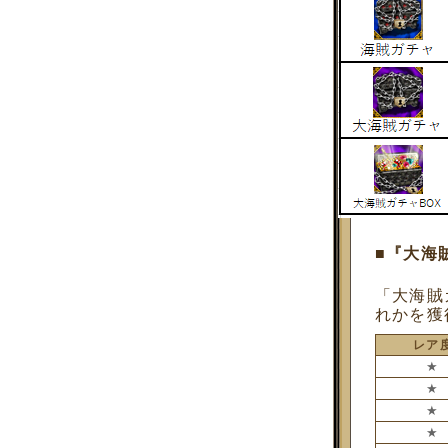
■『大海
「大海賊
れかを獲
レア
★
★
★
★