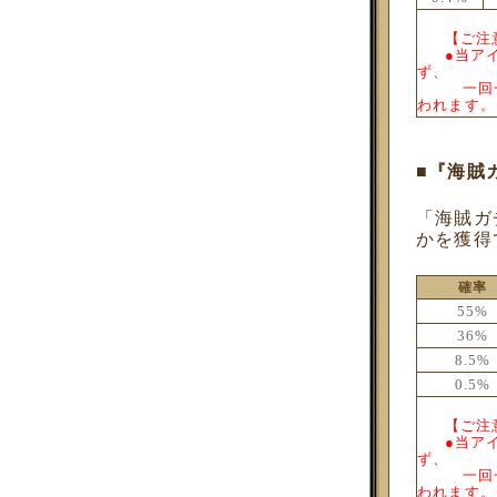
___
【ご
___
●当ア
ず、
_____
一回
われます。
■『海賊
「海賊ガ
かを獲得
確率
55%
36%
8.5%
0.5%
___
【ご
___
●当ア
ず、
_____
一回
われます。