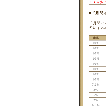
※ ★が多
■『月間
「月間イ
のいずれ
確率
10%
10%
10%
10%
10%
10%
10%
10%
7.6%
5%
5%
2%
0.4%