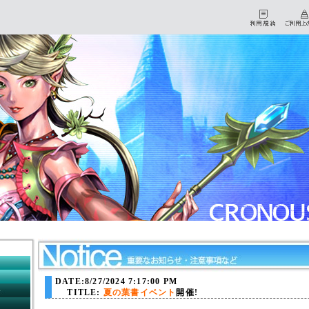
HOME
マイページ
DATE:8/27/2024 7:17:00 PM
初心者チュートリアル
TITLE:
夏の葉書イベント
開催!
ダウンロード