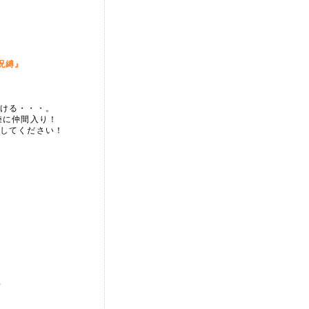
呪縛』
ける・・・。
陸に仲間入り！
してください！
★