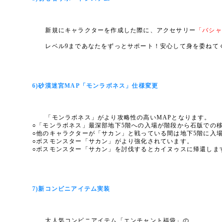
新規にキャラクターを作成した際に、アクセサリー
「バシャ
レベル9まであなたをずっとサポート！安心して身を委ねて
6)砂漠迷宮MAP「モンラボネス」仕様変更
「モンラボネス」がより攻略性の高いMAPとなります。
○「モンラボネス」最深部地下5階への入場が階段から石版での
○他のキャラクターが「サカン」と戦っている間は地下5階に入
○ボスモンスター「サカン」がより強化されています。
○ボスモンスター「サカン」を討伐するとカイヌゥスに帰還しま
7)新コンビニアイテム実装
大人気コンビニアイテム「エンチャント福袋」の