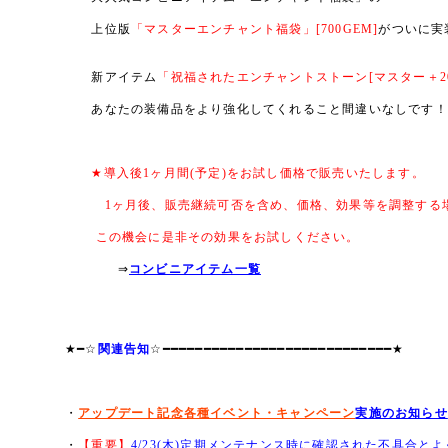
上位版
「マスターエンチャント福袋」[700GEM]
がついに実
新アイテム
「祝福されたエンチャントストーン[マスター＋2
あなたの装備品をより強化してくれること間違いなしです！
★導入後1ヶ月間(予定)をお試し価格で販売いたします。
1ヶ月後、販売継続可否を含め、価格、効果等を調整する場
この機会に是非その効果をお試しください。
⇒
コンビニアイテム一覧
★━☆
関連告知
☆━━━━━━━━━━━━━━━━━━━━━━━━━━━━★
・
アップデート記念各種イベント・キャンペーン
実施のお知らせ
・
【重要】
4/23(木)定期メンテナンス時に確認された不具合と