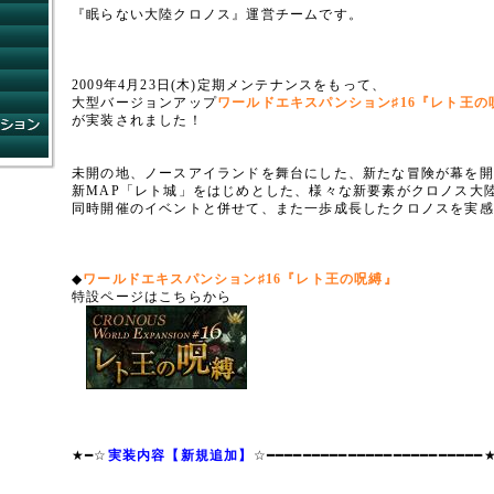
コンビニショップ
『眠らない大陸クロノス』運営チームです。
ゲームガイド
コミュニティ
ネットカフェ
2009年4月23日(木)定期メンテナンスをもって、
FAQ
大型バージョンアップ
ワールドエキスパンション♯16『レト王の
が実装されました！
システムインフォメーション
運営方針
未開の地、ノースアイランドを舞台にした、新たな冒険が幕を開
新MAP「レト城」をはじめとした、様々な新要素がクロノス大
同時開催のイベントと併せて、また一歩成長したクロノスを実感
◆
ワールドエキスパンション♯16『レト王の呪縛』
特設ページはこちらから
★━☆
実装内容【新規追加】
☆━━━━━━━━━━━━━━━━━━━━━━━━