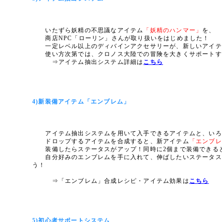
いたずら妖精の不思議なアイテム
「妖精のハンマー」
を、
商店NPC「ローリン」さんが取り扱いをはじめました！
一定レベル以上のディバインアクセサリーが、新しいアイテ
使い方次第では、クロノス大陸での冒険を大きくサポートす
⇒アイテム抽出システム詳細は
こちら
4)新装備アイテム「エンブレム」
アイテム抽出システムを用いて入手できるアイテムと、いろ
ドロップするアイテムを合成すると、新アイテム
「エンブレ
装備したらステータスがアップ！同時に2個まで装備できる
自分好みのエンブレムを手に入れて、伸ばしたいステータス
う！
⇒「エンブレム」合成レシピ・アイテム効果は
こちら
5)初心者サポートシステム