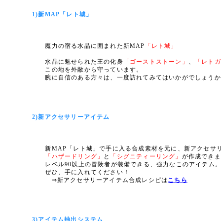
1)新MAP「レト城」
魔力の宿る水晶に囲まれた新MAP
「レト城」
水晶に魅せられた王の化身
「ゴーストストーン」
、
「レトガ
この地を外敵から守っています。
腕に自信のある方々は、一度訪れてみてはいかがでしょうか
2)新アクセサリーアイテム
新MAP「レト城」で手に入る合成素材を元に、新アクセサ
「ハザードリング」
と
「シグニティーリング」
が作成できま
レベル90以上の冒険者が装備できる、強力なこのアイテム
ぜひ、手に入れてください！
⇒新アクセサリーアイテム合成レシピは
こちら
3)アイテム抽出システム