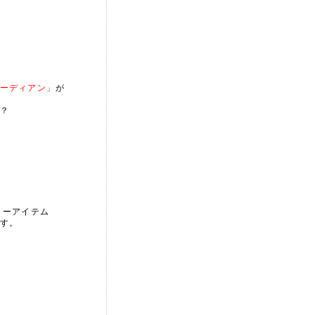
ーディアン」
が
？
リーアイテム
す。
。