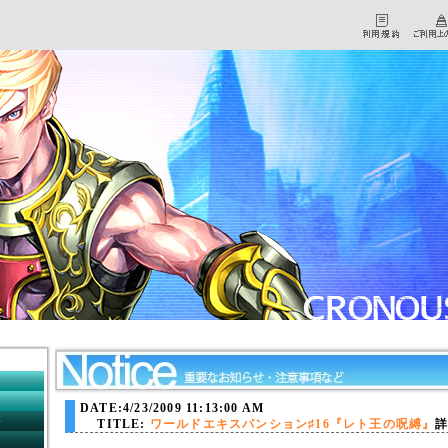
HOME
マイページ
DATE:4/23/2009 11:13:00 AM
初心者チュートリアル
TITLE:
ワールドエキスパンション♯16『レト王の呪縛』
ダウンロード