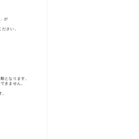
」
が
ください。
移動となります。
場できません。
す。