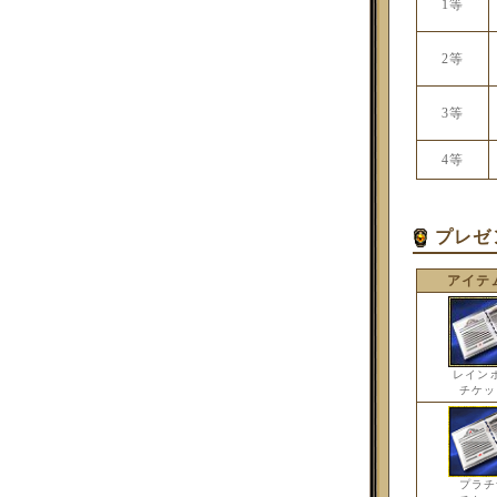
1等
2等
3等
4等
プレゼ
アイテ
レイン
チケッ
プラチ