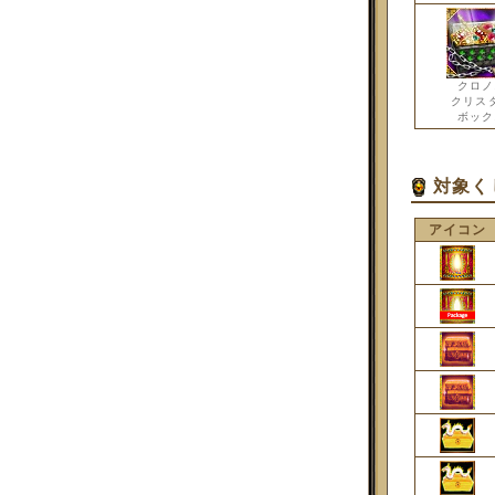
クロノ
クリス
ボック
対象く
アイコン