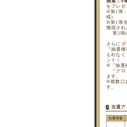
抽選
で
4
をプレゼ
※第1弾
様)
※第1弾
獲得され
第2弾の
さらに
ダ
『抽選権
もれなく
ント！
※『抽選
『クロノ
ます。
※複数口
す。
当選ア
当選等級