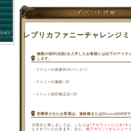
コンビニショップ
ゲームガイド
コミュニティ
ネットカフェ
FAQ
システムインフォメーション
レプリカファニーチャレンジミ
運営方針
無限の刻印[伝説]を入手したお客様には以下のアイテ
します。
・ファニーの挨拶BOXパック×1
・ファニーの風船×30
・イベント刻印補正石×20
初獲得されたお客様は、連絡帳またはDiscordのDM
注意点と致しましては、こちらは
1アカウントにつき1キ
とさせていただきます。また、
他アカウントからトレー