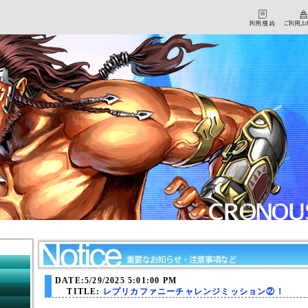
HOME
マイページ
DATE:5/29/2025 5:01:00 PM
初心者チュートリアル
TITLE:
レプリカファニーチャレンジミッション②！
ダウンロード