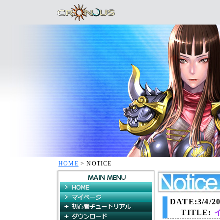
HOME
> NOTICE
HOME
マイページ
DATE:3/4/20
初心者チュートリアル
TITLE:
ダウンロード