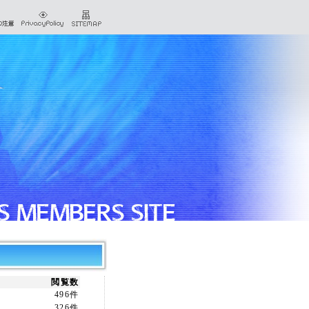
閲覧数
496件
326件