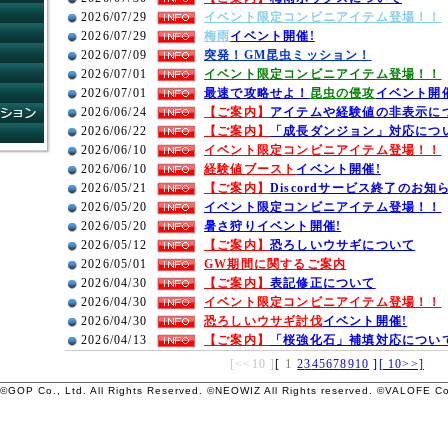
コンビニショップ
2026/07/29
イベント限定コンビニアイテム登場！！
ゲームガイド
2026/07/29
梅雨
イベント開催!
コミュニティ
2026/07/09
突発！GM昆虫ミッション！
ネットカフェ
2026/07/01
イベント限定コンビニアイテム登場！！
FAQ
2026/07/01
最速で攻略せよ！
昆虫の侵攻
イベント開
システムインフォメーション
2026/06/24
【ご案内】
アイテムや経験値の非表示に
運営方針
2026/06/22
【ご案内】
「成長ダンジョン」対応につ
2026/06/10
イベント限定コンビニアイテム登場！！
2026/06/10
経験値ブースト
イベント開催!
2026/05/21
【ご案内】
Discordサービス終了のお知
2026/05/20
イベント限定コンビニアイテム登場！！
2026/05/20
暑さ狩り
イベント開催!
2026/05/12
【ご案内】
恐ろしいウサギについて
2026/05/01
GW期間に関するご案内
2026/04/30
【ご案内】
表記修正について
2026/04/30
イベント限定コンビニアイテム登場！！
2026/04/30
恐ろしいウサギ討伐
イベント開催!
2026/04/13
【ご案内】
「桜強化石」補填対応につい
1
[<<10 ]
[
2
3
4
5
6
7
8
9
10
]
[ 10>>]
 ©GOP Co., Ltd. All Rights Reserved. ©NEOWIZ All Rights reserved. ©VALOFE Co.