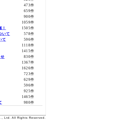
473件
659件
900件
1059件
催！
1505件
ついて
578件
いて
596件
1118件
1415件
らせ
830件
1367件
1626件
723件
629件
596件
925件
1465件
て
980件
, Ltd. All Rights Reserved.