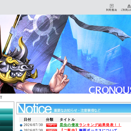
ST
HOME
マイページ
日付
分類
タイトル
初心者チュートリアル
2026/07/30
昆虫の侵攻
ランキング結果発表！！
ダウンロード
2026/07/30
【ご案内】
梅雨ボックスについて