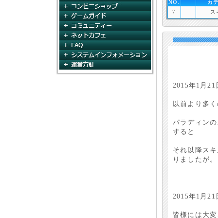
NO.
カ
コンビニショップ
7
ス
ゲームガイド
コミュニティ
ネットカフェ
FAQ
システムインフォメー
運営方針
2015年1月2
以前より多く
パラディンのス
すると
それ以降スキ
りましたが。
2015年1月
皆様には大変