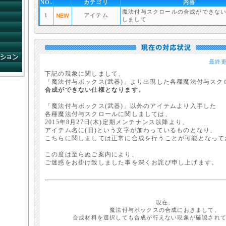
NO.
カテゴリ
内容
コンビニショップ
魔法付与スクロールの合成ができな
ゲームガイド
1
アイテム
しまして
コミュニティ
ネットカフェ
FAQ
システムインフォメーション
最終更
運営方針
下記の現象に関しまして、
「魔法付与ボックス(武器)」より出現した各種魔法付与スク
合成ができない仕様となります。
「魔法付与ボックス(武器)」以外のアイテムより入手した
各種魔法付与スクロールに関しましては、
2015年8月27日(木)定期メンテナンス以降より、
アイテム名に(旧)という文字が加わっているものとなり、
こちらに関しましては正常に合成を行うことが可能となって
この度は至らぬご案内により、
ご迷惑をお掛け致しました事を深くお詫び申し上げます。
現在、
魔法付与ボックスの合成におきまして、
合成材料を選択しても合成が行えない現象が確認され